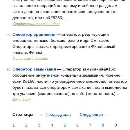
выполнение операций по одному или более разделам
счета депо на основании полномочия, полученного от
депонента, или на&#8230; …
Юридическая энциклопедия
Оператор сравнения
— оператор, реализующий
59
операции: меньше, больше, равно и др. См. также:
Операторы в языках программирования Финансовый
словарь Финам …
Финансовый словарь
Оператор замыкания
— Оператор замыкания&#160;
60
обобщение интуитивной концепции замыкания. Именно:
если &#160; частично упорядоченное множество, оператор
будет называться оператором замыкания, если выполнены
три условия: (экстенсивность), влечёт (монотонность) …
Википедия
Страницы
←
Предыдущая
Следующая
→
1
2
3
4
5
6
7
8
9