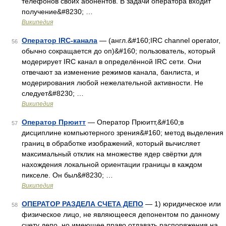
телефонов своих абонентов. В задачи оператора входит
получение&#8230; …
Википедия
Оператор IRC-канала
— (англ.&#160;IRC channel operator,
56
обычно сокращается до оп)&#160; пользователь, который
модерирует IRC канал в определённой IRC сети. Они
отвечают за изменение режимов канала, банлиста, и
модерирования любой нежелательной активности. Не
следует&#8230; …
Википедия
Оператор Прюитт
— Оператор Прюитт,&#160;в
57
дисциплине компьютерного зрения&#160; метод выделения
границ в обработке изображений, который вычисляет
максимальный отклик на множестве ядер свёртки для
нахождения локальной ориентации границы в каждом
пикселе. Он был&#8230; …
Википедия
ОПЕРАТОР РАЗДЕЛА СЧЕТА ДЕПО
— 1) юридическое или
58
физическое лицо, не являющееся депонентом по данному
счету депо, но имеющее право отдавать распоряжения на